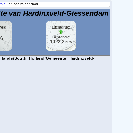
m.eu
en controleer daar .
ite van Hardinxveld-Giessendam
heid:
Luchtdruk:
%
Bestendig
1022,2
hPa
therlands/South_Holland/Gemeente_Hardinxveld-