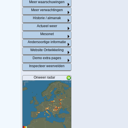
Meer waarschuwingen
Meer verwachtingen
Historie / almanak
Actueel weer
Mesonet
Andersoortige informatie
Website Ontwikkeling
Demo extra pages
Inspecteer weervelden
Onweer radar