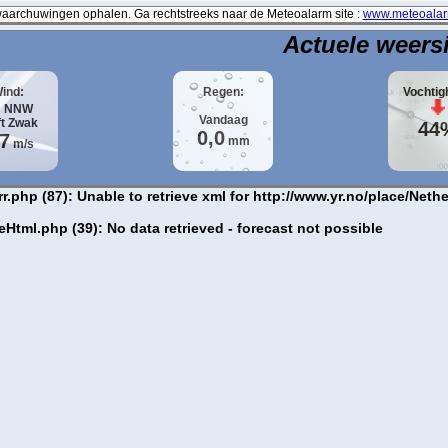
archuwingen ophalen. Ga rechtstreeks naar de Meteoalarm site :
www.meteoalar
Actuele weers
ind:
Regen:
Vochtig
NNW
Vandaag
ft
Zwak
44
0,0
,7
mm
m/s
php (87): Unable to retrieve xml for http://www.yr.no/place/Ne
ml.php (39): No data retrieved - forecast not possible