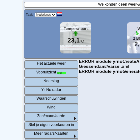
We konden geen weer-wa
Taal:
Temperatuur:
W
2
B
23,1
°C
2
ERROR module yrnoCreateArr.
Het actuele weer
Giessendam//varsel.xml
ERROR module yrnoGenerateHt
Vooruitzicht
Neerslag
Yr-No radar
Waarschuwingen
Wind
Zon/maan/aarde
Stel je eigen voorkeuren in
Meer radars/kaarten