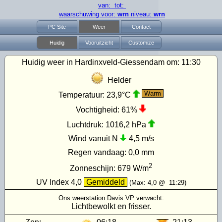
van: tot:
waarschuwing voor:
wrn
niveau:
wrn
PC Site
Weer
Contact
Huidig
Vooruitzicht
Customize
Huidig weer in Hardinxveld-Giessendam om:
11:30
Helder
Warm
Temperatuur:
23,9°C
Vochtigheid:
61%
Luchtdruk:
1016,2 hPa
Wind vanuit N
4,5 m/s
Regen vandaag:
0,0 mm
2
Zonneschijn:
679
W/m
UV Index
4,0
Gemiddeld
(Max:
4,0
@
11:29
)
Ons weerstation Davis VP verwacht:
Lichtbewolkt en frisser.