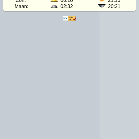
Zon:
06:18
21:13
Maan:
02:32
20:21