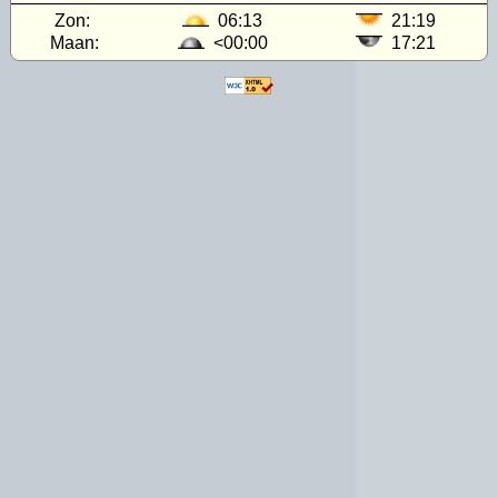
Zon:
06:13
21:19
Maan:
<00:00
17:21