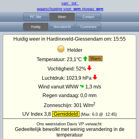
van: tot:
waarschuwing voor:
wrn
niveau:
wrn
PC Site
Weer
Contact
Huidig
Vooruitzicht
Customize
Huidig weer in Hardinxveld-Giessendam om:
15:55
Helder
Warm
Temperatuur:
23,1°C
Vochtigheid:
52%
Luchtdruk:
1023,9 hPa
Wind vanuit WNW
1,3 m/s
Regen vandaag:
0,0 mm
2
Zonneschijn:
301
W/m
UV Index
3,8
Gemiddeld
(Max:
6,0
@
12:45
)
Ons weerstation Davis VP verwacht:
Gedeeltelijk bewolkt met weinig verandering in de
temperatuur