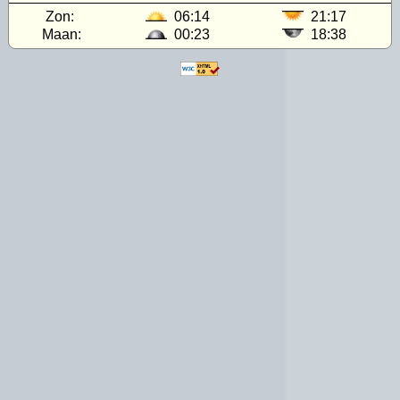
Zon:
06:14
21:17
Maan:
00:23
18:38