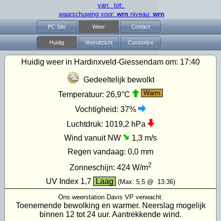
van: tot:
waarschuwing voor:
wrn
niveau:
wrn
PC Site
Weer
Contact
Huidig
Vooruitzicht
Customize
Huidig weer in Hardinxveld-Giessendam om:
17:40
Gedeeltelijk bewolkt
Warm
Temperatuur:
26,9°C
Vochtigheid:
37%
Luchtdruk:
1019,2 hPa
Wind vanuit NW
1,3 m/s
Regen vandaag:
0,0 mm
2
Zonneschijn:
424
W/m
UV Index
1,7
Laag
(Max:
5,5
@
13:36
)
Ons weerstation Davis VP verwacht:
Toenemende bewolking en warmer. Neerslag mogelijk
binnen 12 tot 24 uur. Aantrekkende wind.