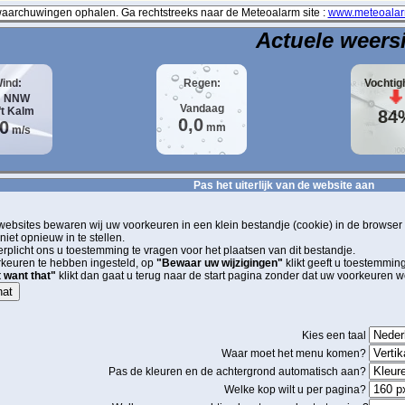
archuwingen ophalen. Ga rechtstreeks naar de Meteoalarm site :
www.meteoalar
Actuele weers
ind:
Regen:
Vochtig
NNW
Vandaag
ft
Kalm
84
0,0
,0
mm
m/s
Pas het uiterlijk van de website aan
 websites bewaren wij uw voorkeuren in een klein bestandje (cookie) in de browser
iet opnieuw in te stellen.
rplicht ons u toestemming te vragen voor het plaatsen van dit bestandje.
rkeuren te hebben ingesteld, op
"Bewaar uw wijzigingen"
klikt geeft u toestemmin
 want that"
klikt dan gaat u terug naar de start pagina zonder dat uw voorkeure
hat
Kies een taal
Waar moet het menu komen?
Pas de kleuren en de achtergrond automatisch aan?
Welke kop wilt u per pagina?