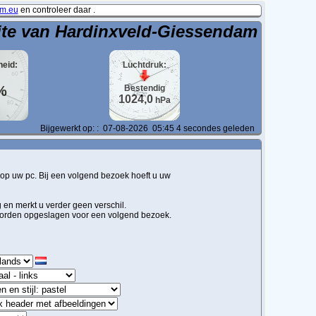
m.eu
en controleer daar .
ite van Hardinxveld-Giessendam
heid:
Luchtdruk:
%
Bestendig
1024,0
hPa
Bijgewerkt op:
:
07-08-2026
05:45
5
secondes geleden
 op uw pc. Bij een volgend bezoek hoeft u uw
g en merkt u verder geen verschil.
n worden opgeslagen voor een volgend bezoek.