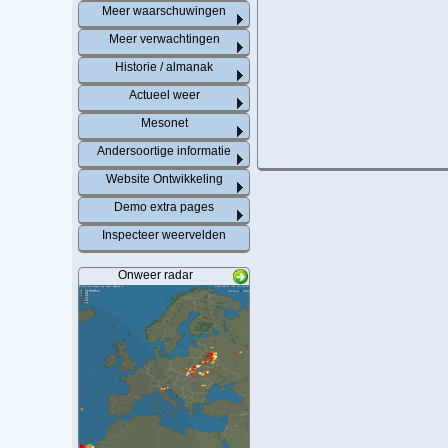
Meer waarschuwingen
Meer verwachtingen
Historie / almanak
Actueel weer
Mesonet
Andersoortige informatie
Website Ontwikkeling
Demo extra pages
Inspecteer weervelden
Onweer radar