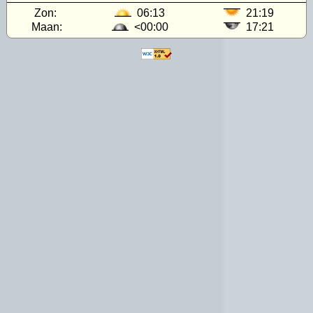
Zon:
06:13
21:19
Maan:
<00:00
17:21