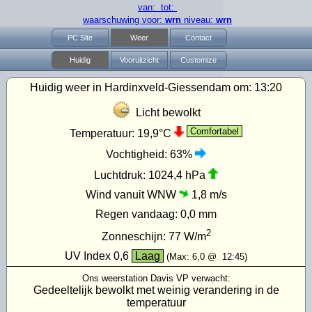
van: tot:
waarschuwing voor:
wrn
niveau:
wrn
PC Site
Weer
Contact
Huidig
Vooruitzicht
Customize
Huidig weer in Hardinxveld-Giessendam om:
13:20
Licht bewolkt
Comfortabel
Temperatuur:
19,9°C
Vochtigheid:
63%
Luchtdruk:
1024,4 hPa
Wind vanuit WNW
1,8 m/s
Regen vandaag:
0,0 mm
2
Zonneschijn:
77
W/m
UV Index
0,6
Laag
(Max:
6,0
@
12:45
)
Ons weerstation Davis VP verwacht:
Gedeeltelijk bewolkt met weinig verandering in de
temperatuur