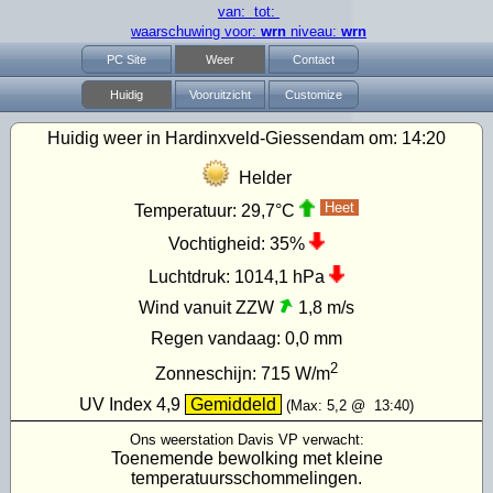
van: tot:
waarschuwing voor:
wrn
niveau:
wrn
PC Site
Weer
Contact
Huidig
Vooruitzicht
Customize
Huidig weer in Hardinxveld-Giessendam om:
14:20
Helder
Heet
Temperatuur:
29,7°C
Vochtigheid:
35%
Luchtdruk:
1014,1 hPa
Wind vanuit ZZW
1,8 m/s
Regen vandaag:
0,0 mm
2
Zonneschijn:
715
W/m
UV Index
4,9
Gemiddeld
(Max:
5,2
@
13:40
)
Ons weerstation Davis VP verwacht:
Toenemende bewolking met kleine
temperatuursschommelingen.