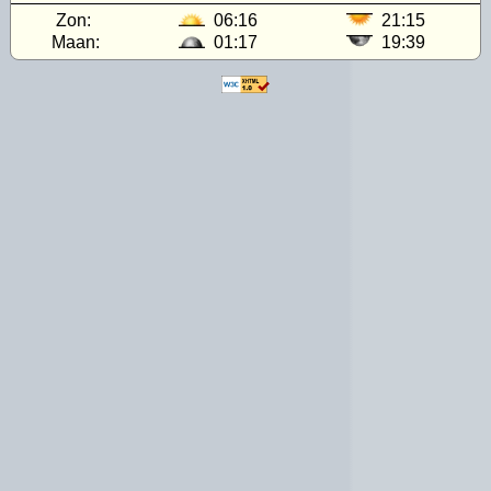
Zon:
06:16
21:15
Maan:
01:17
19:39