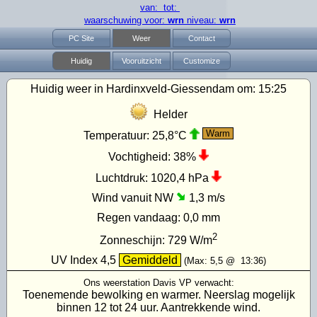
van: tot:
waarschuwing voor:
wrn
niveau:
wrn
PC Site
Weer
Contact
Huidig
Vooruitzicht
Customize
Huidig weer in Hardinxveld-Giessendam om:
15:25
Helder
Warm
Temperatuur:
25,8°C
Vochtigheid:
38%
Luchtdruk:
1020,4 hPa
Wind vanuit NW
1,3 m/s
Regen vandaag:
0,0 mm
2
Zonneschijn:
729
W/m
UV Index
4,5
Gemiddeld
(Max:
5,5
@
13:36
)
Ons weerstation Davis VP verwacht:
Toenemende bewolking en warmer. Neerslag mogelijk
binnen 12 tot 24 uur. Aantrekkende wind.