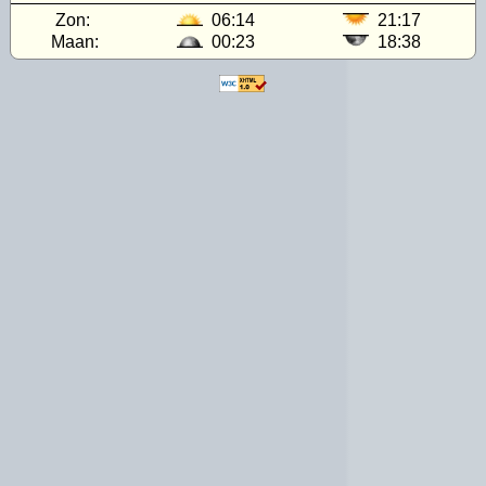
Zon:
06:14
21:17
Maan:
00:23
18:38