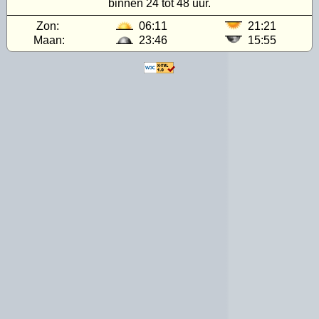
binnen 24 tot 48 uur.
Zon:
06:11
21:21
Maan:
23:46
15:55