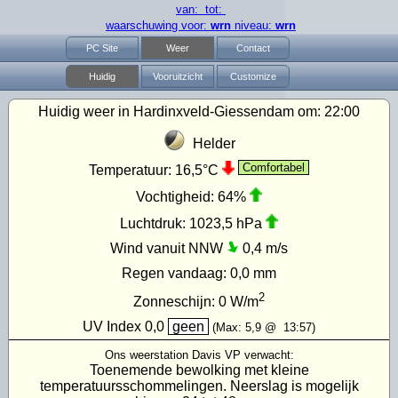
van: tot:
waarschuwing voor:
wrn
niveau:
wrn
PC Site
Weer
Contact
Huidig
Vooruitzicht
Customize
Huidig weer in Hardinxveld-Giessendam om:
22:00
Helder
Comfortabel
Temperatuur:
16,5°C
Vochtigheid:
64%
Luchtdruk:
1023,5 hPa
Wind vanuit NNW
0,4 m/s
Regen vandaag:
0,0 mm
2
Zonneschijn:
0
W/m
UV Index
0,0
geen
(Max:
5,9
@
13:57
)
Ons weerstation Davis VP verwacht:
Toenemende bewolking met kleine
temperatuursschommelingen. Neerslag is mogelijk