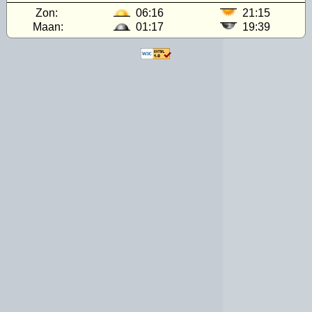
Zon:
06:16
21:15
Maan:
01:17
19:39