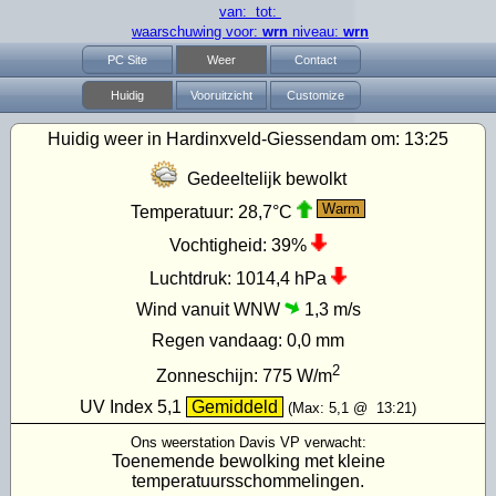
van: tot:
waarschuwing voor:
wrn
niveau:
wrn
PC Site
Weer
Contact
Huidig
Vooruitzicht
Customize
Huidig weer in Hardinxveld-Giessendam om:
13:25
Gedeeltelijk bewolkt
Warm
Temperatuur:
28,7°C
Vochtigheid:
39%
Luchtdruk:
1014,4 hPa
Wind vanuit WNW
1,3 m/s
Regen vandaag:
0,0 mm
2
Zonneschijn:
775
W/m
UV Index
5,1
Gemiddeld
(Max:
5,1
@
13:21
)
Ons weerstation Davis VP verwacht:
Toenemende bewolking met kleine
temperatuursschommelingen.