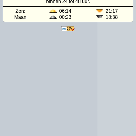
binnen 24 tot 48 uur.
Zon:
06:14
21:17
Maan:
00:23
18:38