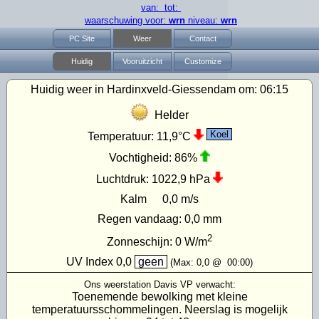
van: tot:
waarschuwing voor:
wrn
niveau:
wrn
PC Site
Weer
Contact
Huidig
Vooruitzicht
Customize
Huidig weer in Hardinxveld-Giessendam om:
06:15
Helder
Koel
Temperatuur:
11,9°C
Vochtigheid:
86%
Luchtdruk:
1022,9 hPa
Kalm
0,0 m/s
Regen vandaag:
0,0 mm
2
Zonneschijn:
0
W/m
UV Index
0,0
geen
(Max:
0,0
@
00:00
)
Ons weerstation Davis VP verwacht:
Toenemende bewolking met kleine
temperatuursschommelingen. Neerslag is mogelijk