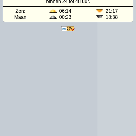
binnen 24 tot 48 uur.
Zon:
06:14
21:17
Maan:
00:23
18:38