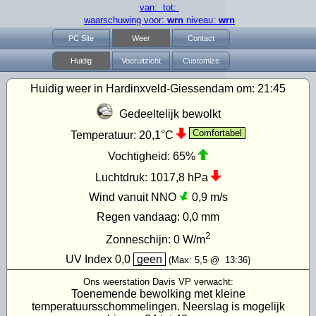
van: tot:
waarschuwing voor:
wrn
niveau:
wrn
PC Site
Weer
Contact
Huidig
Vooruitzicht
Customize
Huidig weer in Hardinxveld-Giessendam om:
21:45
Gedeeltelijk bewolkt
Comfortabel
Temperatuur:
20,1°C
Vochtigheid:
65%
Luchtdruk:
1017,8 hPa
Wind vanuit NNO
0,9 m/s
Regen vandaag:
0,0 mm
2
Zonneschijn:
0
W/m
UV Index
0,0
geen
(Max:
5,5
@
13:36
)
Ons weerstation Davis VP verwacht:
Toenemende bewolking met kleine
temperatuursschommelingen. Neerslag is mogelijk