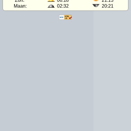
Zon:
06:18
21:13
Maan:
02:32
20:21