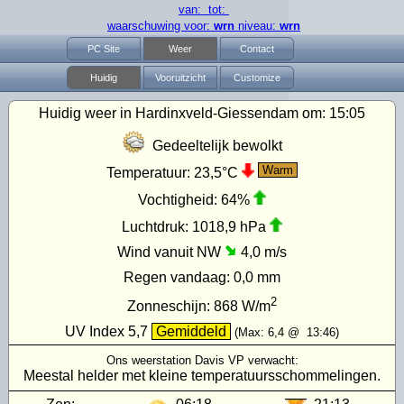
van: tot:
waarschuwing voor:
wrn
niveau:
wrn
PC Site
Weer
Contact
Huidig
Vooruitzicht
Customize
Huidig weer in Hardinxveld-Giessendam om:
15:05
Gedeeltelijk bewolkt
Warm
Temperatuur:
23,5°C
Vochtigheid:
64%
Luchtdruk:
1018,9 hPa
Wind vanuit NW
4,0 m/s
Regen vandaag:
0,0 mm
2
Zonneschijn:
868
W/m
UV Index
5,7
Gemiddeld
(Max:
6,4
@
13:46
)
Ons weerstation Davis VP verwacht:
Meestal helder met kleine temperatuursschommelingen.