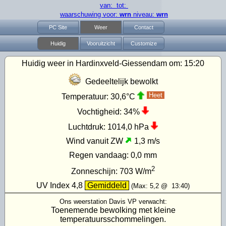
van: tot:
waarschuwing voor:
wrn
niveau:
wrn
PC Site
Weer
Contact
Huidig
Vooruitzicht
Customize
Huidig weer in Hardinxveld-Giessendam om:
15:20
Gedeeltelijk bewolkt
Heet
Temperatuur:
30,6°C
Vochtigheid:
34%
Luchtdruk:
1014,0 hPa
Wind vanuit ZW
1,3 m/s
Regen vandaag:
0,0 mm
2
Zonneschijn:
703
W/m
UV Index
4,8
Gemiddeld
(Max:
5,2
@
13:40
)
Ons weerstation Davis VP verwacht:
Toenemende bewolking met kleine
temperatuursschommelingen.