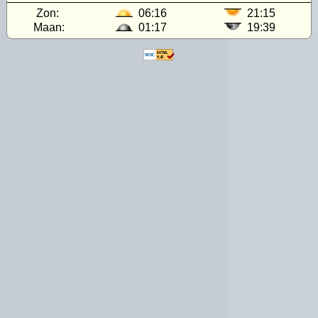
Zon:
06:16
21:15
Maan:
01:17
19:39