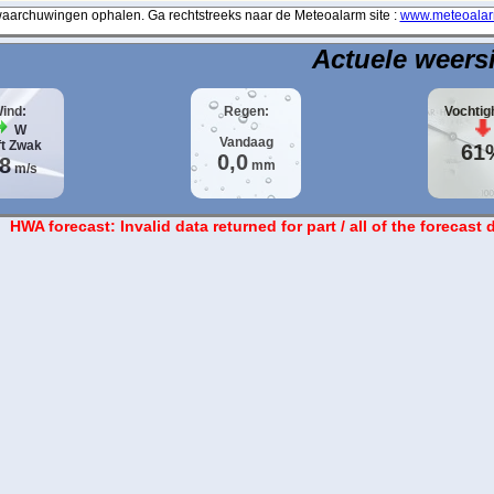
archuwingen ophalen. Ga rechtstreeks naar de Meteoalarm site :
www.meteoalar
Actuele weers
ind:
Regen:
Vochtig
W
Vandaag
ft
Zwak
61
0,0
,8
mm
m/s
HWA forecast: Invalid data returned for part / all of the forecast