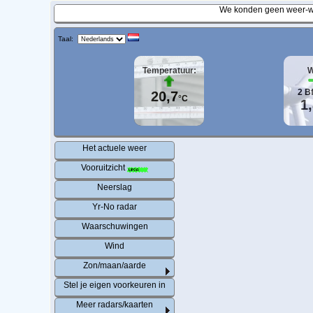
We konden geen weer-wa
Taal:
Temperatuur:
W
2
B
20,7
°C
1
Het actuele weer
Vooruitzicht
Neerslag
Yr-No radar
Waarschuwingen
Wind
Zon/maan/aarde
Stel je eigen voorkeuren in
Meer radars/kaarten