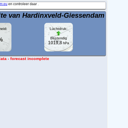
m.eu
en controleer daar .
ite van Hardinxveld-Giessendam
heid:
Luchtdruk:
%
Bestendig
1019,8
hPa
 data - forecast incomplete