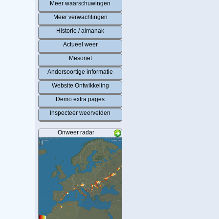
Meer waarschuwingen
Meer verwachtingen
Historie / almanak
Actueel weer
Mesonet
Andersoortige informatie
Website Ontwikkeling
Demo extra pages
Inspecteer weervelden
Onweer radar