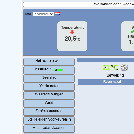
We konden geen weer-wa
Taal:
Temperatuur:
W
1
B
20,5
°C
1
Het actuele weer
21°C
Vooruitzicht
Bewolking
Neerslag
Roosendaal
Yr-No radar
Waarschuwingen
Wind
Zon/maan/aarde
Stel je eigen voorkeuren in
Meer radars/kaarten