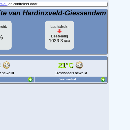
m.eu
en controleer daar .
ite van Hardinxveld-Giessendam
heid:
Luchtdruk:
%
Bestendig
1023,3
hPa
C
21°C
k bewolkt
Grotendeels bewolkt
Veenendaal