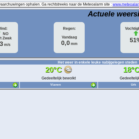
archuwingen ophalen. Ga rechtstreeks naar de Meteoalarm site :
www.meteoalar
Actuele weers
ind:
Regen:
Vochtig
NO
Vandaag
ft
Zwak
51
0,0
,3
mm
m/s
Het weer in enkele leuke nabijgelegen steden
20°C
18°
Gedeeltelijk bewolkt
Gedeeltelij
Vianen
Urk