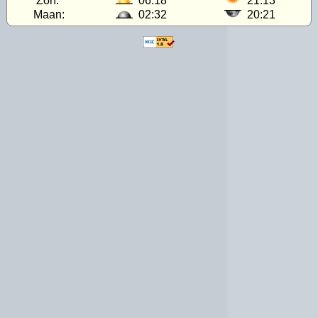
Zon:
06:18
21:13
Maan:
02:32
20:21