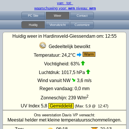
van: tot:
waarschuwing voor:
wrn
niveau:
wrn
PC Site
Weer
Contact
Huidig
Vooruitzicht
Customize
Huidig weer in Hardinxveld-Giessendam om:
12:55
Gedeeltelijk bewolkt
Warm
Temperatuur:
24,2°C
Vochtigheid:
63%
Luchtdruk:
1017,5 hPa
Wind vanuit NW
3,6 m/s
Regen vandaag:
0,0 mm
2
Zonneschijn:
239
W/m
UV Index
5,8
Gemiddeld
(Max:
5,9
@
12:47
)
Ons weerstation Davis VP verwacht:
Meestal helder met kleine temperatuursschommelingen.